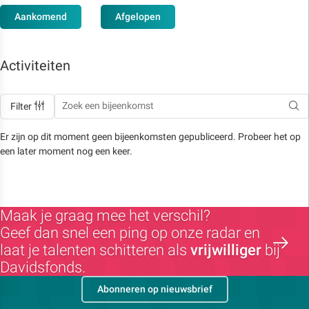
Aankomend
Afgelopen
Activiteiten
Filter
Er zijn op dit moment geen bijeenkomsten gepubliceerd. Probeer het op
een later moment nog een keer.
Maak je graag mee het verschil?
Geef dan snel een ping op onze radar en
laat je talenten schitteren als
vrijwilliger
bij
Davidsfonds.
Abonneren op nieuwsbrief